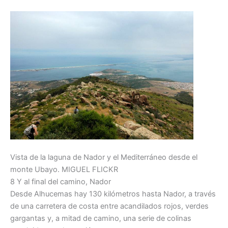
Vista de la laguna de Nador y el Mediterráneo desde el
monte Ubayo.
MIGUEL
FLICKR
8 Y al final del camino, Nador
Desde Alhucemas hay 130 kilómetros hasta Nador, a través
de una carretera de costa entre acandilados rojos, verdes
gargantas y, a mitad de camino, una serie de colinas