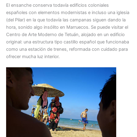
El ensanche conserva todavía edificios coloniales
españoles con elementos modernistas e incluso una iglesia
(del Pilar) en la que todavía las campanas siguen dando la
hora, sonido algo insólito en Marruecos. Se puede visitar el
Centro de Arte Moderno de Tetuán, alojado en un edificio
original: una estructura tipo castillo español que funcionaba
como una estación de trenes, reformada con cuidado para
ofrecer mucha luz interior.