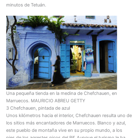
minutos de Tetuán.
Una pequeña tienda en la medina de Chefchauen, en
Marruecos.
MAURICIO ABREU
GETTY
3 Chefchauen, pintada de azul
Unos kilómetros hacia el interior, Chefchauen resulta uno de
los sitios más encantadores de Marruecos. Blanco y azul,
este pueblo de montaña vive en su propio mundo, a los
pies de los agrestes picos del Rif. Aunque el turismo le ha