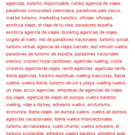
agencias
,
turismo responsable
,
rumbo agencia de viajes
,
paradores comunidad valenciana
,
paradores pais vasco
,
master turismo
,
marketing turistico
,
ofiviaje
,
ofiviajes
,
exoticca viajes
,
el viaje de tu vida
,
paradores españa
,
exoticca agencia de viajes
,
booking agencias de viajes
,
cogelo al vuelo
,
red de paradores nacionales
,
turismo social
,
turismo virtual
,
agencia de viajes barcelo
,
last minute vuelos
,
paradores de turismo de españa
,
paradores nacionales
precios
,
crucero royal caribbean
,
agencias vueling
,
costa
cruceros agencia de viajes
,
renfe agencias
,
agencias renfe
,
iberia agencias
,
turismo espiritual
,
vueling mascotas
,
iberia
vuelos
,
vuelos iberia
,
turismo de sol y playa
,
vueling vuelos
,
un viaje
,
accor agencias
,
empresas de agencias de viajes
,
los viajes
,
agencia de viajes air europa
,
vuelos baratos
vueling
,
viaje a disney
,
edreams vuelos
,
ecoturismo
,
ecoturista
,
iberia viajes
,
air europa vuelos
,
vuelos air europa
,
agencias vacacionales
,
iberia vuelos internacionales
,
turismo de naturaleza
,
vuelo charter
,
vuelos privados
,
el
turismo sostenible
,
edreams vuelos baratos
,
edreams web
,