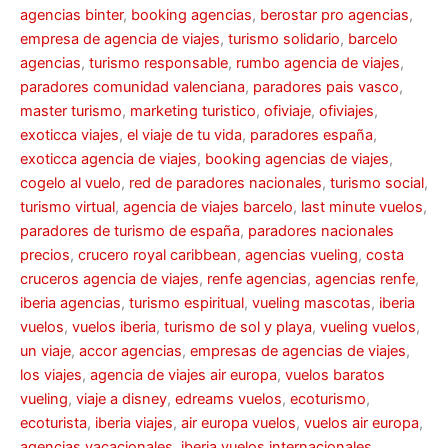
agencias binter
,
booking agencias
,
berostar pro agencias
,
empresa de agencia de viajes
,
turismo solidario
,
barcelo
agencias
,
turismo responsable
,
rumbo agencia de viajes
,
paradores comunidad valenciana
,
paradores pais vasco
,
master turismo
,
marketing turistico
,
ofiviaje
,
ofiviajes
,
exoticca viajes
,
el viaje de tu vida
,
paradores españa
,
exoticca agencia de viajes
,
booking agencias de viajes
,
cogelo al vuelo
,
red de paradores nacionales
,
turismo social
,
turismo virtual
,
agencia de viajes barcelo
,
last minute vuelos
,
paradores de turismo de españa
,
paradores nacionales
precios
,
crucero royal caribbean
,
agencias vueling
,
costa
cruceros agencia de viajes
,
renfe agencias
,
agencias renfe
,
iberia agencias
,
turismo espiritual
,
vueling mascotas
,
iberia
vuelos
,
vuelos iberia
,
turismo de sol y playa
,
vueling vuelos
,
un viaje
,
accor agencias
,
empresas de agencias de viajes
,
los viajes
,
agencia de viajes air europa
,
vuelos baratos
vueling
,
viaje a disney
,
edreams vuelos
,
ecoturismo
,
ecoturista
,
iberia viajes
,
air europa vuelos
,
vuelos air europa
,
agencias vacacionales
,
iberia vuelos internacionales
,