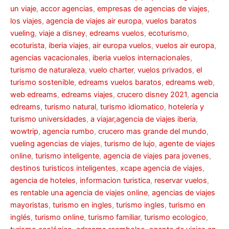
un viaje
,
accor agencias
,
empresas de agencias de viajes
,
los viajes
,
agencia de viajes air europa
,
vuelos baratos
vueling
,
viaje a disney
,
edreams vuelos
,
ecoturismo
,
ecoturista
,
iberia viajes
,
air europa vuelos
,
vuelos air europa
,
agencias vacacionales
,
iberia vuelos internacionales
,
turismo de naturaleza
,
vuelo charter
,
vuelos privados
,
el
turismo sostenible
,
edreams vuelos baratos
,
edreams web
,
web edreams
,
edreams viajes
,
crucero disney 2021
,
agencia
edreams
,
turismo natural
,
turismo idiomatico
,
hotelería y
turismo universidades
,
a viajar,agencia de viajes iberia
,
wowtrip
,
agencia rumbo
,
crucero mas grande del mundo
,
vueling agencias de viajes
,
turismo de lujo
,
agente de viajes
online
,
turismo inteligente
,
agencia de viajes para jovenes
,
destinos turisticos inteligentes
,
xcape agencia de viajes
,
agencia de hoteles
,
informacion turistica
,
reservar vuelos
,
es rentable una agencia de viajes online
,
agencias de viajes
mayoristas
,
turismo en ingles
,
turismo ingles
,
turismo en
inglés
,
turismo online
,
turismo familiar
,
turismo ecologico
,