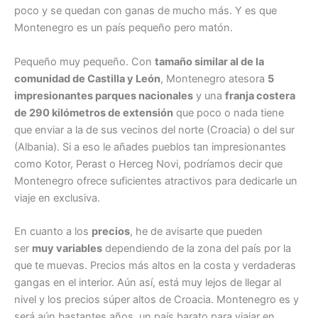
poco y se quedan con ganas de mucho más. Y es que
Montenegro es un país pequeño pero matón.
Pequeño muy pequeño. Con
tamaño similar al de la
comunidad de Castilla y León
, Montenegro atesora
5
impresionantes parques nacionales
y una
franja costera
de 290 kilómetros de extensión
que poco o nada tiene
que enviar a la de sus vecinos del norte (Croacia) o del sur
(Albania). Si a eso le añades pueblos tan impresionantes
como Kotor, Perast o Herceg Novi, podríamos decir que
Montenegro ofrece suficientes atractivos para dedicarle un
viaje en exclusiva.
En cuanto a los
precios
, he de avisarte que pueden
ser
muy variables
dependiendo de la zona del país por la
que te muevas. Precios más altos en la costa y verdaderas
gangas en el interior. Aún así, está muy lejos de llegar al
nivel y los precios súper altos de Croacia. Montenegro es y
será aún bastantes años, un país barato para viajar en