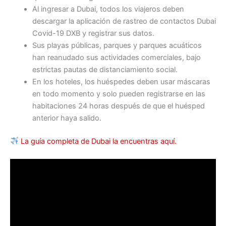
Al ingresar a Dubai, todos los viajeros deben
descargar la aplicación de rastreo de contactos Dubai
Covid-19 DXB y registrar sus datos.
Sus playas públicas, parques y parques acuáticos
han reanudado sus actividades comerciales, bajo
estrictas pautas de distanciamiento social.
En los hoteles, los huéspedes deben usar máscaras
en todo momento y solo pueden registrarse en las
habitaciones 24 horas después de que el huésped
anterior haya salido.
La guía completa de Dubai la encuentras aquí.