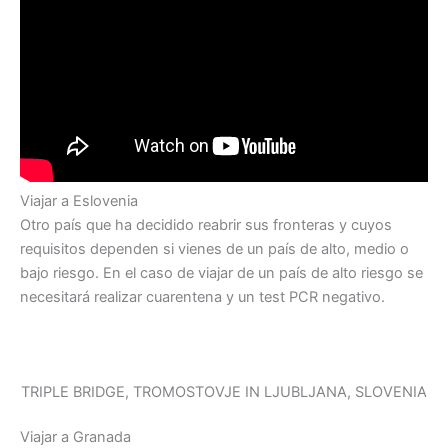
Viajar a Eslovenia
Otro país que ha decidido reabrir sus fronteras y cuyos
requisitos dependen si vienes de un país de alto, medio o
bajo riesgo. En el caso de viajar de un país de alto riesgo se
necesitará realizar cuarentena y un test PCR negativo.
TRIPLE BRIDGE, TROMOSTOVJE IN LJUBLJANA, SLOVENIA
Viajar a Granada