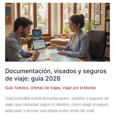
Documentación,
visados
y
seguros
de
viaje:
guía
2026
Documentación, visados y seguros
de viaje: guía 2026
Guía Turístico
,
Ofertas De Viajes
,
Viajar por el Mundo
Guia completa sobre documentacion, visados y seguros de
viaje: que necesitas segun tu destino, como elegir el seguro
adecuado y errores que debes evitar antes de volar.