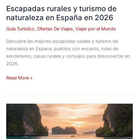
Escapadas rurales y turismo de
naturaleza en España en 2026
Guía Turístico
,
Ofertas De Viajes
,
Viajar por el Mundo
Descubre las mejores escapadas rurales y turismo de
naturaleza en Espana: pueblos con encanto, rutas de
senderismo, casas rurales y consejos para desconectar en
2026.
Read More »
Destinos
exóticos
de
larga
distancia