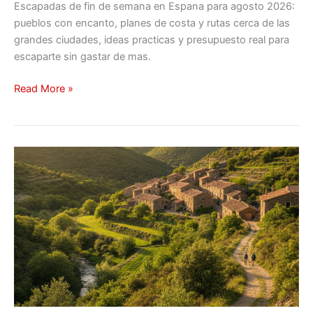
Escapadas de fin de semana en Espana para agosto 2026:
pueblos con encanto, planes de costa y rutas cerca de las
grandes ciudades, ideas practicas y presupuesto real para
escaparte sin gastar de mas.
Read More »
Escapadas
rurales
y
turismo
de
naturaleza
en
España
en
2026