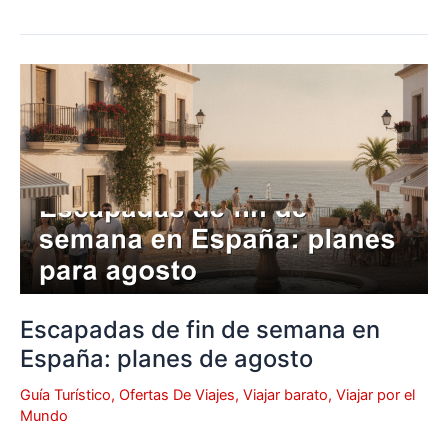
Escapadas
de
fin
de
semana
en
España:
planes
de
agosto
Escapadas de fin de semana en
España: planes de agosto
Guía Turístico
,
Ofertas De Viajes
,
Viajar barato
,
Viajar por el
Mundo