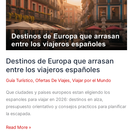
que
arrasan
entre
los
viajeros
españoles
Destinos de Europa que arrasan
entre los viajeros españoles
Guía Turístico
,
Ofertas De Viajes
,
Viajar por el Mundo
Que ciudades y paises europeos estan eligiendo los
espanoles para viajar en 2026: destinos en alza,
presupuesto orientativo y consejos practicos para planificar
la escapada.
Read More »