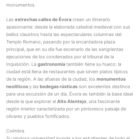
monumentos.
Las
estrechas calles de Évora
crean un itinerario
apasionante: desde la elaborada catedral medieval con sus
bellos claustros hasta las espectaculares columnas del
Templo Romano, pasando por la encantadora plaza
principal, que en su día fue escenario de las sangrientas
ejecuciones de los condenados por el tribunal de la
Inquisición. La
gastronomía
también tiene su hueco: la
ciudad está llena de restaurantes que sirven platos típicos
de la región. A las afueras de la ciudad, los
monumentos
neolíticos
y las
bodegas rústicas
son excelentes destinos
para una excursión de un día. Évora es también la base ideal
desde la que explorar el
Alto Alentejo
, una fascinante
región interior caracterizada por un pintoresco paisaje de
olivares y pueblos fortificados.
Coímbra
Su gloriosa universidad inunda a los estudiantes de todo el