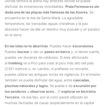
Donde termina la arena hay arrecifes donde se puede
disfrutar de inmersiones inolvidables.
Praia Formosa es sin
duda una de las playas más famosas de las Azores.
Se
encuentra en la isla de Santa María. La agradable
temperatura, las tranquilas aguas cristalinas y la paz
absoluta hacen de ella un destino muy popular y un paraíso
en la tierra.
En las islas no te aburrirás
. Puedes hacer
excursiones
.
Puedes
bucear
o dar un
paseo en barco
y, si tienes suerte,
puedes ver docenas de cetáceos. Si eres aficionado
al
trekking
ve a Pico para subir al pico más alto del país
(2351 metros) o, en cambio, si prefieres no moverte,
puedes utilizar las antiguas torres de vigilancia. En el interior
también se puede disfrutar del agua, entre
cascadas,
piscinas naturales y lagos.
Se puede ir de
excursión por
los senderos
u
observar aves
… O
explorar en bicicleta
Terceira
: «la isla lila», por el color pastel utilizado en
muchas fachadas de casas (especialmente en la capital