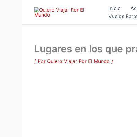
Ir
Inicio
Ac
al
Vuelos Bara
contenido
Lugares en los que p
/ Por
Quiero Viajar Por El Mundo
/