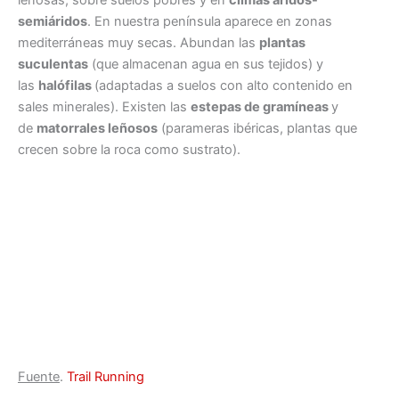
leñosas, sobre suelos pobres y en
climas áridos-
semiáridos
. En nuestra península aparece en zonas
mediterráneas muy secas. Abundan las
plantas
suculentas
(que almacenan agua en sus tejidos) y
las
halófilas
(adaptadas a suelos con alto contenido en
sales minerales). Existen las
estepas de gramíneas
y
de
matorrales leñosos
(parameras ibéricas, plantas que
crecen sobre la roca como sustrato).
Fuente
.
Trail Running