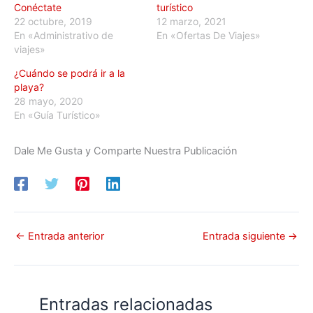
Conéctate
turístico
22 octubre, 2019
12 marzo, 2021
En «Administrativo de
En «Ofertas De Viajes»
viajes»
¿Cuándo se podrá ir a la
playa?
28 mayo, 2020
En «Guía Turístico»
Dale Me Gusta y Comparte Nuestra Publicación
←
Entrada anterior
Entrada siguiente
→
Entradas relacionadas