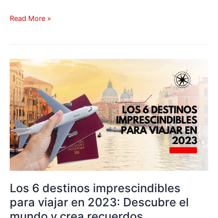
Read More »
Los
6
destinos
imprescindibles
para
viajar
en
2023:
Descubre
el
mundo
Los 6 destinos imprescindibles
y
para viajar en 2023: Descubre el
crea
mundo y crea recuerdos
recuerdos