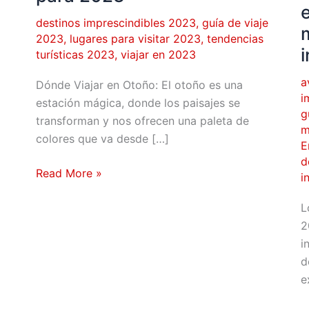
imprescindibles
v
para
e
destinos imprescindibles 2023
,
guía de viaje
2023
,
lugares para visitar 2023
,
tendencias
2023
2
turísticas 2023
,
viajar en 2023
D
el
a
Dónde Viajar en Otoño: El otoño es una
m
i
estación mágica, donde los paisajes se
y
g
transforman y nos ofrecen una paleta de
c
m
colores que va desde […]
E
r
d
i
Read More »
i
L
2
i
d
e