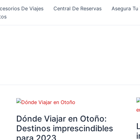
cesorios De Viajes
Central De Reservas
Asegura Tu 
tos
Dónde
L
Viajar
6
Dónde Viajar en Otoño:
en
d
Otoño:
i
Destinos imprescindibles
Destinos
p
para 2023