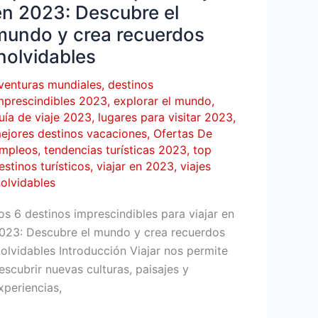
iajar
en 2023: Descubre el
n
mundo y crea recuerdos
023:
inolvidables
escubre
venturas mundiales
,
destinos
undo
mprescindibles 2023
,
explorar el mundo
,
uía de viaje 2023
,
lugares para visitar 2023
,
rea
ejores destinos vacaciones
,
Ofertas De
mpleos
,
tendencias turísticas 2023
,
top
ecuerdos
estinos turísticos
,
viajar en 2023
,
viajes
nolvidables
nolvidables
os 6 destinos imprescindibles para viajar en
023: Descubre el mundo y crea recuerdos
nolvidables Introducción Viajar nos permite
escubrir nuevas culturas, paisajes y
xperiencias,