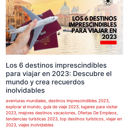
destinos
imprescindibles
para
viajar
en
2023:
Descubre
el
mundo
Los 6 destinos imprescindibles
y
para viajar en 2023: Descubre el
crea
mundo y crea recuerdos
recuerdos
inolvidables
inolvidables
aventuras mundiales
,
destinos imprescindibles 2023
,
explorar el mundo
,
guía de viaje 2023
,
lugares para visitar
2023
,
mejores destinos vacaciones
,
Ofertas De Empleos
,
tendencias turísticas 2023
,
top destinos turísticos
,
viajar en
2023
,
viajes inolvidables