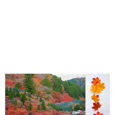
Dónde
Viajar
en
Otoño:
Destinos
imprescindibles
para