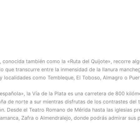
, conocida también como la «Ruta del Quijote», recorre a
do que transcurre entre la inmensidad de la llanura mancheg
y localidades como Tembleque, El Toboso, Almagro o Puert
pañola», la Vía de la Plata es una carretera de 800 kilóm
a de norte a sur mientras disfrutas de los contrastes del t
ón. Desde el Teatro Romano de Mérida hasta las iglesias pr
anca, Zafra o Almendralejo, donde podrás admirar sus prop