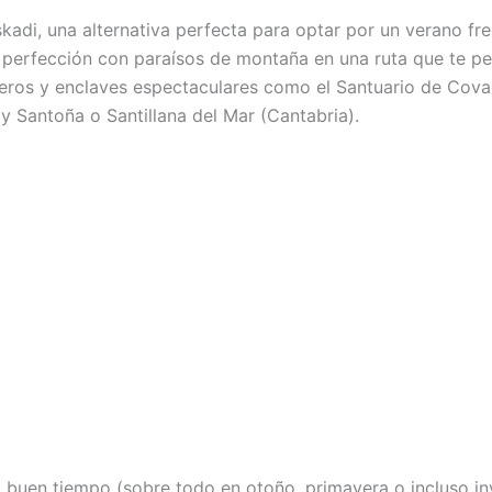
kadi, una alternativa perfecta para optar por un verano fr
 perfección con paraísos de montaña en una ruta que te per
teros y enclaves espectaculares como el Santuario de Covad
y Santoña o Santillana del Mar (Cantabria).
buen tiempo (sobre todo en otoño, primavera o incluso inv