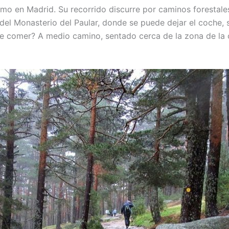
smo en Madrid. Su recorrido discurre por caminos forestal
 del Monasterio del Paular, donde se puede dejar el coche, 
de comer? A medio camino, sentado cerca de la zona de la 