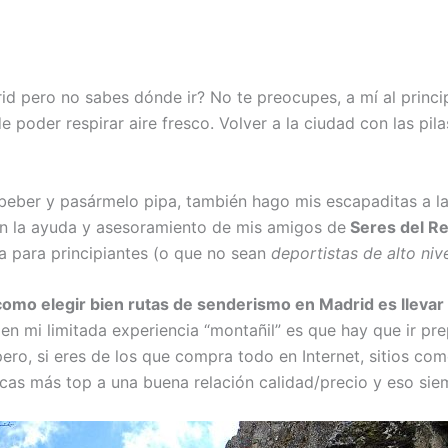
id pero no sabes dónde ir? No te preocupes, a mí al prin
 poder respirar aire fresco. Volver a la ciudad con las pi
eber y pasármelo pipa, también hago mis escapaditas a la S
on la ayuda y asesoramiento de mis amigos de
Seres del R
da para principiantes (o que no sean
deportistas de alto niv
como elegir bien rutas de senderismo en Madrid es lleva
 en mi limitada experiencia “montañil” es que hay que ir pr
pero, si eres de los que compra todo en Internet, sitios co
s más top a una buena relación calidad/precio y eso siempr