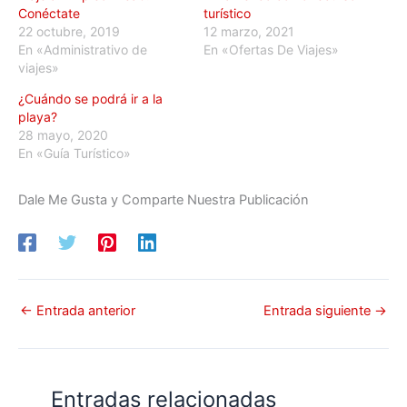
Conéctate
turístico
22 octubre, 2019
12 marzo, 2021
En «Administrativo de
En «Ofertas De Viajes»
viajes»
¿Cuándo se podrá ir a la
playa?
28 mayo, 2020
En «Guía Turístico»
Dale Me Gusta y Comparte Nuestra Publicación
←
Entrada anterior
Entrada siguiente
→
Entradas relacionadas