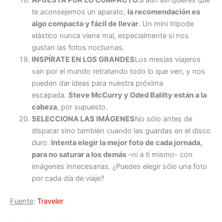
APUESTA POR LO COMPACTO
Si aún así quieres que
te aconsejemos un aparato,
la recomendación es
algo compacto y fácil de llevar
. Un mini trípode
elástico nunca viene mal, especialmente si nos
gustan las fotos nocturnas.
INSPÍRATE EN LOS GRANDES
Los mesías viajeros
van por el mundo retratando todo lo que ven, y nos
pueden dar ideas para nuestra próxima
escapada.
Steve McCurry y Oded Balilty están a la
cabeza
, por supuesto.
SELECCIONA LAS IMÁGENES
No sólo antes de
disparar sino también cuando las guardas en el disco
duro.
Intenta elegir la mejor foto de cada jornada,
para no saturar a los demás
–ni a ti mismo- con
imágenes innecesarias. ¿Puedes elegir sólo una foto
por cada día de viaje?
Fuente
:
Traveler