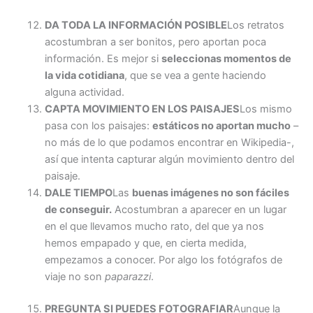
DA TODA LA INFORMACIÓN POSIBLE
Los retratos
acostumbran a ser bonitos, pero aportan poca
información. Es mejor si
seleccionas momentos de
la vida cotidiana
, que se vea a gente haciendo
alguna actividad.
CAPTA MOVIMIENTO EN LOS PAISAJES
Los mismo
pasa con los paisajes:
estáticos no aportan mucho
–
no más de lo que podamos encontrar en Wikipedia-,
así que intenta capturar algún movimiento dentro del
paisaje.
DALE TIEMPO
Las
buenas imágenes no son fáciles
de conseguir.
Acostumbran a aparecer en un lugar
en el que llevamos mucho rato, del que ya nos
hemos empapado y que, en cierta medida,
empezamos a conocer. Por algo los fotógrafos de
viaje no son
paparazzi
.
PREGUNTA SI PUEDES FOTOGRAFIAR
Aunque la