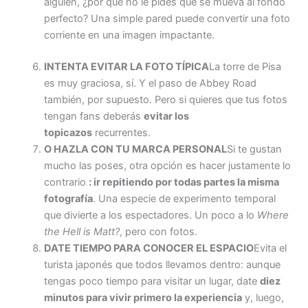
alguien, ¿por qué no le pides que se mueva al fondo
perfecto? Una simple pared puede convertir una foto
corriente en una imagen impactante.
INTENTA EVITAR LA FOTO TÍPICA
La torre de Pisa
es muy graciosa, sí. Y el paso de Abbey Road
también, por supuesto. Pero si quieres que tus fotos
tengan fans deberás
evitar los
topicazos
recurrentes.
O HAZLA CON TU MARCA PERSONAL
Si te gustan
mucho las poses, otra opción es hacer justamente lo
contrario
: ir repitiendo por todas partes la misma
fotografía
. Una especie de experimento temporal
que divierte a los espectadores. Un poco a lo
Where
the Hell is Matt?
, pero con fotos.
DATE TIEMPO PARA CONOCER EL ESPACIO
Evita el
turista japonés que todos llevamos dentro: aunque
tengas poco tiempo para visitar un lugar, date
diez
minutos para vivir primero la experiencia
y, luego,