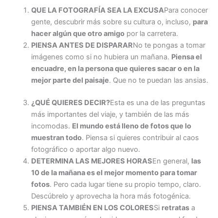
QUE LA FOTOGRAFÍA SEA LA EXCUSA
Para conocer
gente, descubrir más sobre su cultura o, incluso,
para
hacer algún que otro amigo
por la carretera.
PIENSA ANTES DE DISPARAR
No te pongas a tomar
imágenes como si no hubiera un mañana.
Piensa el
encuadre, en la persona que quieres sacar o en la
mejor parte del paisaje
. Que no te puedan las ansias.
¿QUÉ QUIERES DECIR?
Esta es una de las preguntas
más importantes del viaje, y también de las más
incomodas.
El mundo está lleno de fotos que lo
muestran todo
. Piensa si quieres contribuir al caos
fotográfico o aportar algo nuevo.
DETERMINA LAS MEJORES HORAS
En general,
las
10 de la mañana es el mejor momento para tomar
fotos
. Pero cada lugar tiene su propio tempo, claro.
Descúbrelo y aprovecha la hora más fotogénica.
PIENSA TAMBIÉN EN LOS COLORES
Si
retratas
a