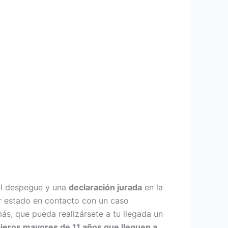
el despegue y una
declaración jurada
en la
r estado en contacto con un caso
ás, que pueda realizársete a tu llegada un
ajeros mayores de 11 años que lleguen a