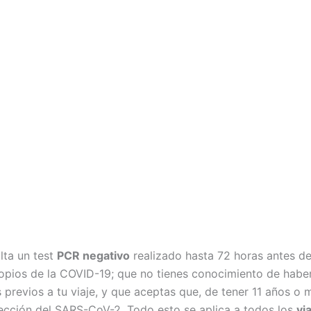
lta un test
PCR negativo
realizado hasta 72 horas antes d
opios de la COVID-19; que no tienes conocimiento de habe
previos a tu viaje, y que aceptas que, de tener 11 años o m
ección del SARS-CoV-2. Todo esto se aplica a todos los
vi