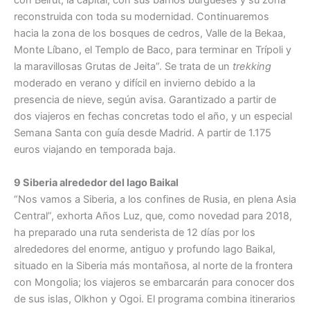
con Beirut, la capital, con sus barrios burgueses y su zona
reconstruida con toda su modernidad. Continuaremos
hacia la zona de los bosques de cedros, Valle de la Bekaa,
Monte Líbano, el Templo de Baco, para terminar en Trípoli y
la maravillosas Grutas de Jeita”. Se trata de un
trekking
moderado en verano y difícil en invierno debido a la
presencia de nieve, según avisa. Garantizado a partir de
dos viajeros en fechas concretas todo el año, y un especial
Semana Santa con guía desde Madrid. A partir de 1.175
euros viajando en temporada baja.
9 Siberia alrededor del lago Baikal
“Nos vamos a Siberia, a los confines de Rusia, en plena Asia
Central”, exhorta Años Luz, que, como novedad para 2018,
ha preparado una ruta senderista de 12 días por los
alrededores del enorme, antiguo y profundo lago Baikal,
situado en la Siberia más montañosa, al norte de la frontera
con Mongolia; los viajeros se embarcarán para conocer dos
de sus islas, Olkhon y Ogoi. El programa combina itinerarios