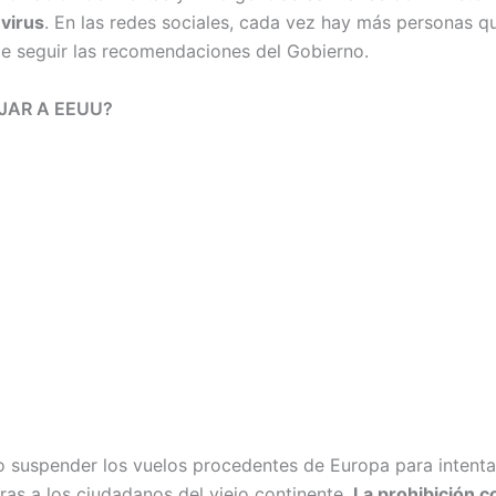
virus
. En las redes sociales, cada vez hay más personas q
 seguir las recomendaciones del Gobierno.
AJAR A EEUU?
o suspender los vuelos procedentes de Europa para intentar
teras a los ciudadanos del viejo continente.
La prohibición c