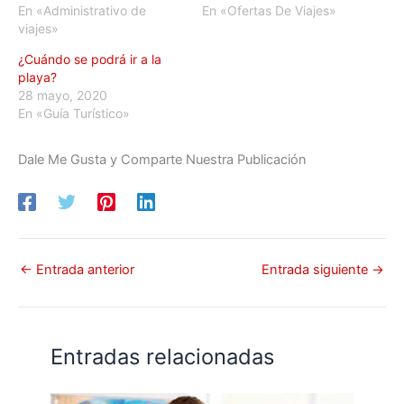
En «Administrativo de
En «Ofertas De Viajes»
viajes»
¿Cuándo se podrá ir a la
playa?
28 mayo, 2020
En «Guía Turístico»
Dale Me Gusta y Comparte Nuestra Publicación
←
Entrada anterior
Entrada siguiente
→
Entradas relacionadas