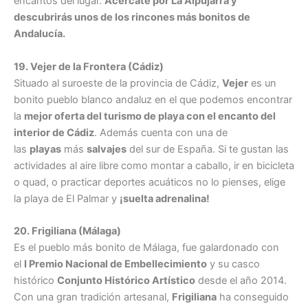
encantos del lugar.
Acércate por La Alpujarra y
descubrirás unos de los rincones más bonitos de
Andalucía.
19. Vejer de la Frontera (Cádiz)
Situado al suroeste de la provincia de Cádiz,
Vejer
es un
bonito pueblo blanco andaluz en el que podemos encontrar
la
mejor oferta del turismo de playa con el encanto del
interior de Cádiz
. Además cuenta con una de
las
playas
más
salvajes
del sur de España. Si te gustan las
actividades al aire libre como montar a caballo, ir en bicicleta
o quad, o practicar deportes acuáticos no lo pienses, elige
la playa de El Palmar y
¡suelta adrenalina!
20. Frigiliana (Málaga)
Es el pueblo más bonito de Málaga, fue galardonado con
el
I Premio Nacional de Embellecimiento
y su casco
histórico
Conjunto Histórico Artístico
desde el año 2014.
Con una gran tradición artesanal,
Frigiliana
ha conseguido