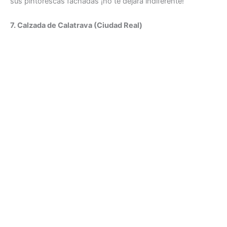
sus pintorescas fachadas ¡no te dejará indiferente!
7. Calzada de Calatrava (Ciudad Real)