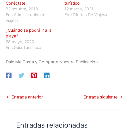
Conéctate
turístico
22 octubre, 2019
12 marzo, 2021
En «Administrativo de
En «Ofertas De Viajes»
viajes»
¿Cuándo se podrá ir a la
playa?
28 mayo, 2020
En «Guía Turístico»
Dale Me Gusta y Comparte Nuestra Publicación
←
Entrada anterior
Entrada siguiente
→
Entradas relacionadas