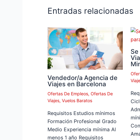
Entradas relacionadas
Se
Via
Min
Ofer
Vendedor/a Agencia de
Viaj
Viajes en Barcelona
Req
Ofertas De Empleos
,
Ofertas De
Viajes
,
Vuelos Baratos
Cic
Adm
Requisitos Estudios mínimos
mín
Formación Profesional Grado
Con
Medio Experiencia mínima Al
Ama
menos 1 año Requisitos