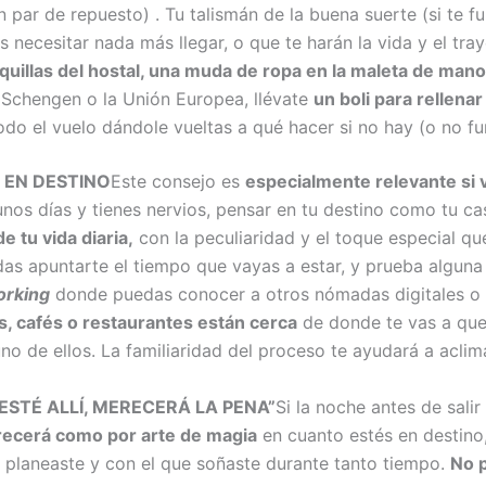
un par de repuesto) . Tu talismán de la buena suerte (si te fu
ecesitar nada más llegar, o que te harán la vida y el tray
aquillas del hostal, una muda de ropa en la maleta de mano
na Schengen o la Unión Europea, llévate
un boli para rellena
odo el vuelo dándole vueltas a qué hacer si no hay (o no fu
 EN DESTINO
Este consejo es
especialmente relevante si v
 unos días y tienes nervios, pensar en tu destino como tu 
e tu vida diaria,
con la peculiaridad y el toque especial que 
as apuntarte el tiempo que vayas a estar, y prueba alguna d
rking
donde puedas conocer a otros nómadas digitales o 
s, cafés o restaurantes están cerca
de donde te vas a qued
guno de ellos. La familiaridad del proceso te ayudará a acl
STÉ ALLÍ, MERECERÁ LA PENA”
Si la noche antes de sali
recerá como por arte de magia
en cuanto estés en destino
ue planeaste y con el que soñaste durante tanto tiempo.
No p