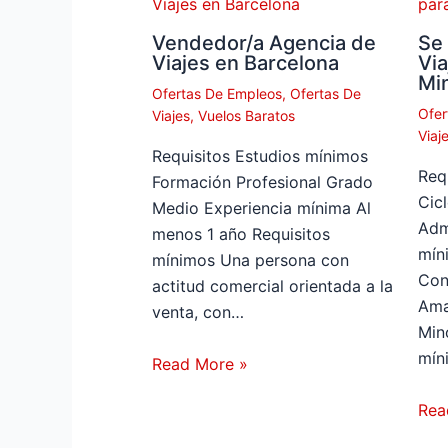
Vendedor/a Agencia de
Se
Viajes en Barcelona
Via
Min
Ofertas De Empleos
,
Ofertas De
Ofer
Viajes
,
Vuelos Baratos
Viaj
Requisitos Estudios mínimos
Req
Formación Profesional Grado
Cic
Medio Experiencia mínima Al
Adm
menos 1 año Requisitos
mín
mínimos Una persona con
Con
actitud comercial orientada a la
Ama
venta, con…
Min
mín
Read More »
Rea