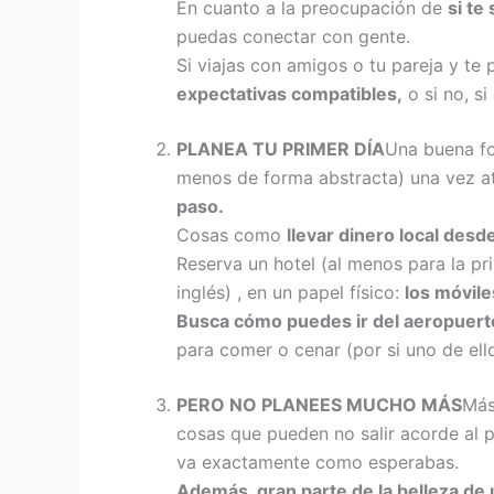
En cuanto a la preocupación de
si te
puedas conectar con gente.
Si viajas con amigos o tu pareja y te
expectativas compatibles,
o si no, si
PLANEA TU PRIMER DÍA
Una buena fo
menos de forma abstracta) una vez a
paso.
Cosas como
llevar dinero local desd
Reserva un hotel (al menos para la p
inglés) , en un papel físico:
los móvile
Busca cómo puedes ir del aeropuerto
para comer o cenar (por si uno de ello
PERO NO PLANEES MUCHO MÁS
Más
cosas que pueden no salir acorde al p
va exactamente como esperabas.
Además, gran parte de la belleza de 