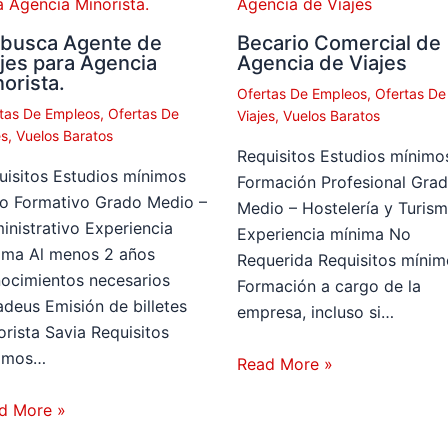
 busca Agente de
Becario Comercial de
jes para Agencia
Agencia de Viajes
orista.
Ofertas De Empleos
,
Ofertas De
tas De Empleos
,
Ofertas De
Viajes
,
Vuelos Baratos
es
,
Vuelos Baratos
Requisitos Estudios mínimo
uisitos Estudios mínimos
Formación Profesional Gra
lo Formativo Grado Medio –
Medio – Hostelería y Turis
inistrativo Experiencia
Experiencia mínima No
ima Al menos 2 años
Requerida Requisitos mínim
ocimientos necesarios
Formación a cargo de la
deus Emisión de billetes
empresa, incluso si…
orista Savia Requisitos
imos…
Read More »
d More »