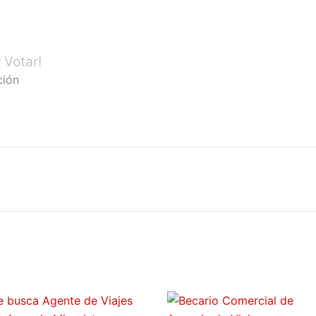
 Votar!
ción