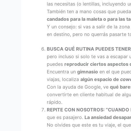
las necesitas (o lentillas, incluyendo 
También ten a mano cosas que puedas n
candados para la maleta o para las t
Y un consejo: si vas a salir de la zo
en destino, pero no querrás pasarte t
BUSCA QUÉ RUTINA PUEDES TENER
pero incluso si solo te vas a escapar
puedes
reproducir ciertos aspectos d
Encuentra un
gimnasio
en el que pued
viajas, localiza
algún espacio de
cowo
Con la ayuda de Google, ve
qué bare
convertirte en cliente habitual de al
rápido.
REPITE CON NOSOTROS: “CUANDO E
que es pasajero.
La ansiedad desapa
No olvides que este es tu viaje, el q