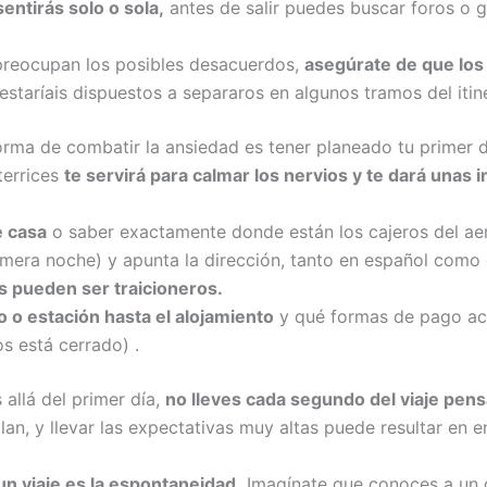
 sentirás solo o sola,
antes de salir puedes buscar foros o 
 preocupan los posibles desacuerdos,
asegúrate de que los 
 estaríais dispuestos a separaros en algunos tramos del itine
rma de combatir la ansiedad es tener planeado tu primer dí
terrices
te servirá para calmar los nervios y te dará unas 
e casa
o saber exactamente donde están los cajeros del aer
rimera noche) y apunta la dirección, tanto en español como
s pueden ser traicioneros.
 o estación hasta el alojamiento
y qué formas de pago ace
s está cerrado) .
 allá del primer día,
no lleves cada segundo del viaje pens
lan, y llevar las expectativas muy altas puede resultar en 
un viaje es la espontaneidad.
Imagínate que conoces a un 