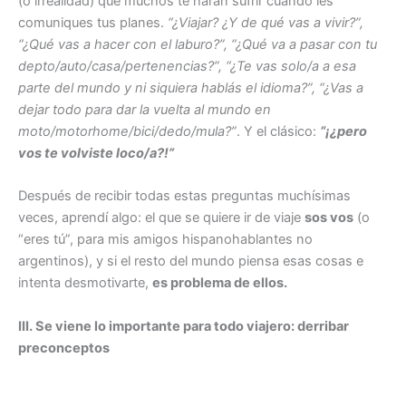
(o irrealidad) que muchos te harán sufrir cuando les
comuniques tus planes.
“¿Viajar? ¿Y de qué vas a vivir?”,
“¿Qué vas a hacer con el laburo?”, “¿Qué va a pasar con tu
depto/auto/casa/pertenencias?”, “¿Te vas solo/a a esa
parte del mundo y ni siquiera hablás el idioma?”, “¿Vas a
dejar todo para dar la vuelta al mundo en
moto/motorhome/bici/dedo/mula?”
. Y el clásico:
“¡¿pero
vos te volviste loco/a?!”
Después de recibir todas estas preguntas muchísimas
veces, aprendí algo: el que se quiere ir de viaje
sos vos
(o
“eres tú”, para mis amigos hispanohablantes no
argentinos), y si el resto del mundo piensa esas cosas e
intenta desmotivarte,
es problema de ellos.
III. Se viene lo importante para todo viajero: derribar
preconceptos