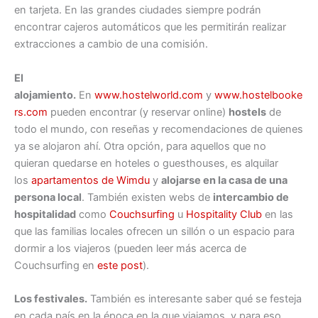
en tarjeta. En las grandes ciudades siempre podrán
encontrar cajeros automáticos que les permitirán realizar
extracciones a cambio de una comisión.
El
alojamiento.
En
www.hostelworld.com
y
www.hostelbooke
rs.com
pueden encontrar (y reservar online)
hostels
de
todo el mundo, con reseñas y recomendaciones de quienes
ya se alojaron ahí. Otra opción, para aquellos que no
quieran quedarse en hoteles o guesthouses, es alquilar
los
apartamentos de Wimdu
y
alojarse en la casa de una
persona local
. También existen webs de
intercambio de
hospitalidad
como
Couchsurfing
u
Hospitality Club
en las
que las familias locales ofrecen un sillón o un espacio para
dormir a los viajeros (pueden leer más acerca de
Couchsurfing en
este post
).
Los festivales.
También es interesante saber qué se festeja
en cada país en la época en la que viajamos, y para eso