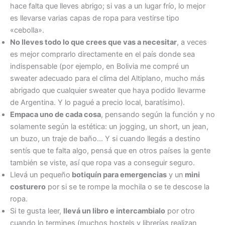
hace falta que lleves abrigo; si vas a un lugar frío, lo mejor
es llevarse varias capas de ropa para vestirse tipo
«cebolla».
No lleves todo lo que crees que vas a necesitar
, a veces
es mejor comprarlo directamente en el país donde sea
indispensable (por ejemplo, en Bolivia me compré un
sweater adecuado para el clima del Altiplano, mucho más
abrigado que cualquier sweater que haya podido llevarme
de Argentina. Y lo pagué a precio local, baratísimo).
Empaca uno de cada cosa
, pensando según la función y no
solamente según la estética: un jogging, un short, un jean,
un buzo, un traje de baño… Y si cuando llegás a destino
sentís que te falta algo, pensá que en otros países la gente
también se viste, así que ropa vas a conseguir seguro.
Llevá un pequeño
botiquín para emergencias
y un
mini
costurero
por si se te rompe la mochila o se te descose la
ropa.
Si te gusta leer,
llevá un libro e intercambialo
por otro
cuando lo termines (muchos hostels y librerías realizan