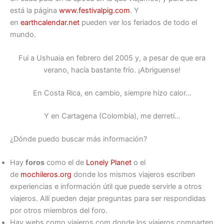
está la página
www.festivalpig.com
. Y
en
earthcalendar.net
pueden ver los feriados de todo el
mundo.
Fui a Ushuaia en febrero del 2005 y, a pesar de que era
verano, hacía bastante frío. ¡Abriguense!
En Costa Rica, en cambio, siempre hizo calor…
Y en Cartagena (Colombia), me derretí…
¿Dónde puedo buscar más información?
Hay
foros
como el de
Lonely Planet
o el
de
mochileros.org
donde los mismos viajeros escriben
experiencias e información útil que puede servirle a otros
viajeros. Allí pueden dejar preguntas para ser respondidas
por otros miembros del foro.
Hay webs como viajeros.com donde los viajeros comparten