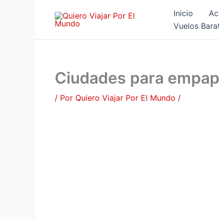
Ir
Inicio
Ac
al
Vuelos Bara
contenido
Ciudades para empapa
/ Por
Quiero Viajar Por El Mundo
/