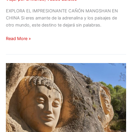
EXPLORA EL IMPRESIONANTE CAÑÓN MANGSHAN EN
CHINA Si eres amante de la adrenalina y los paisajes de
otro mundo, este destino te dejará sin palabras.
Read More »
LAS
6
MEJORES
RUTAS
DE
SENDERISMO
EN
ESPAÑA