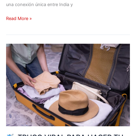
una conexión única entre India y
Read More »
¡TRUCO
VIRAL
PARA
HACER
TU
MALETA
COMO
UN
PRO!