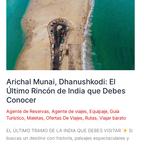
Dhanushkodi:
El
Último
Rincón
de
India
que
Debes
Conocer
Arichal Munai, Dhanushkodi: El
Último Rincón de India que Debes
Conocer
Agente de Reservas
,
Agente de viajes
,
Equipaje
,
Guía
Turístico
,
Maletas
,
Ofertas De Viajes
,
Rutas
,
Viajar barato
EL ÚLTIMO TRAMO DE LA INDIA QUE DEBES VISITAR
Si
buscas un destino con historia, paisajes espectaculares y