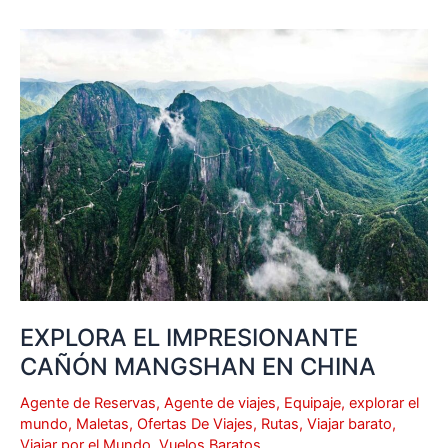
EXPLORA
EL
IMPRESIONANTE
CAÑÓN
MANGSHAN
EN
CHINA
EXPLORA EL IMPRESIONANTE
CAÑÓN MANGSHAN EN CHINA
Agente de Reservas
,
Agente de viajes
,
Equipaje
,
explorar el
mundo
,
Maletas
,
Ofertas De Viajes
,
Rutas
,
Viajar barato
,
Viajar por el Mundo
,
Vuelos Baratos