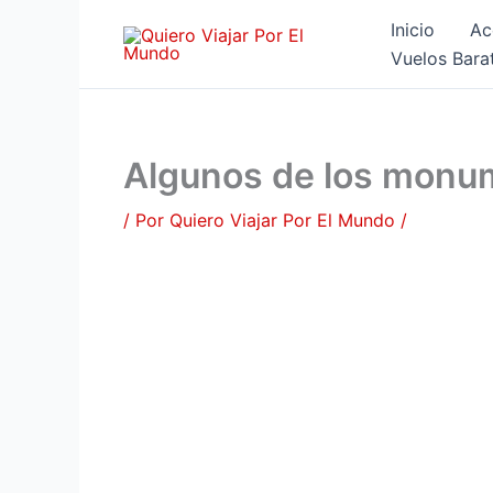
Ir
Inicio
Ac
al
Vuelos Bara
contenido
Algunos de los monum
/ Por
Quiero Viajar Por El Mundo
/