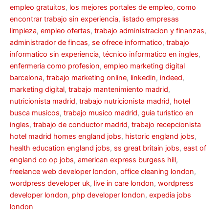
empleo gratuitos
,
los mejores portales de empleo
,
como
encontrar trabajo sin experiencia
,
listado empresas
limpieza
,
empleo ofertas
,
trabajo administracion y finanzas
,
administrador de fincas
,
se ofrece informatico
,
trabajo
informatico sin experiencia
,
técnico informatico en ingles
,
enfermeria como profesion
,
empleo marketing digital
barcelona
,
trabajo marketing online
,
linkedin
,
indeed
,
marketing digital
,
trabajo mantenimiento madrid
,
nutricionista madrid
,
trabajo nutricionista madrid
,
hotel
busca musicos
,
trabajo musico madrid
,
guia turistico en
ingles
,
trabajo de conductor madrid
,
trabajo recepcionista
hotel madrid
homes england jobs
,
historic england jobs
,
health education england jobs
,
ss great britain jobs
,
east of
england co op jobs
,
american express burgess hill
,
freelance web developer london
,
office cleaning london
,
wordpress developer uk
,
live in care london
,
wordpress
developer london
,
php developer london
,
expedia jobs
london