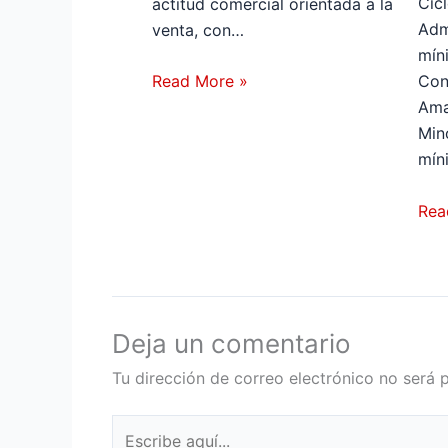
Cic
actitud comercial orientada a la
Adm
venta, con…
mín
Read More »
Con
Ama
Min
mín
Rea
Deja un comentario
Tu dirección de correo electrónico no será 
Escribe