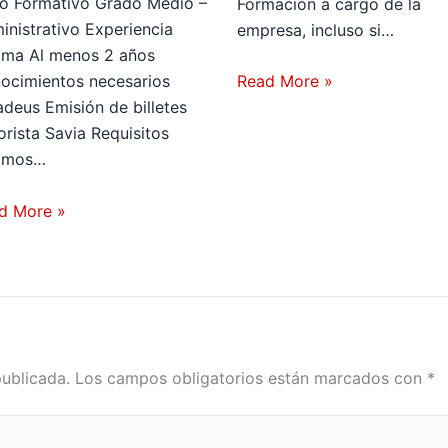
lo Formativo Grado Medio –
Formación a cargo de la
inistrativo Experiencia
empresa, incluso si…
ima Al menos 2 años
Read More »
ocimientos necesarios
deus Emisión de billetes
orista Savia Requisitos
imos…
d More »
publicada.
Los campos obligatorios están marcados con
*