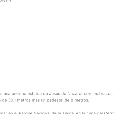
rasil)
es una enorme estatua de Jesús de Nazaret con los brazos 
ura de 30,1 metros más un pedestal de 8 metros.
l mar en el Parque Nacional de la Tijuca, en la cima del Ce