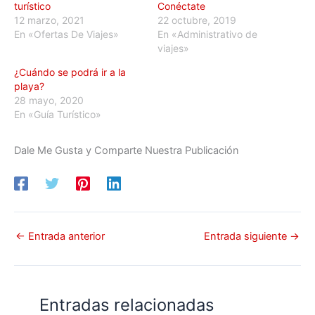
turístico
Conéctate
12 marzo, 2021
22 octubre, 2019
En «Ofertas De Viajes»
En «Administrativo de
viajes»
¿Cuándo se podrá ir a la
playa?
28 mayo, 2020
En «Guía Turístico»
Dale Me Gusta y Comparte Nuestra Publicación
←
Entrada anterior
Entrada siguiente
→
Entradas relacionadas