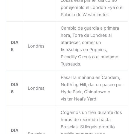
cosas este primer día como
por ejemplo el London Eye o el
Palacio de Westminster.
Cambio de guardia a primera
hora, Torre de Londres al
DIA
atardecer, comer un
Londres
5
fish&chips en Poppies,
Picadilly Circus o el madame
Tussauds.
Pasar la mañana en Candem,
DIA
Notthing Hill, dar un paseo por
Londres
6
Hyde Park, Chinatown o
visitar Neal’s Yard.
Cogemos un tren durante dos
horas de recorrido hasta
Bruselas. Si llegáis prontito
DIA
Bruselas
podéis comeros unos