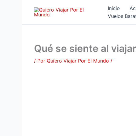
Ir
Inicio
Ac
al
Vuelos Bara
contenido
Qué se siente al viaja
/ Por
Quiero Viajar Por El Mundo
/