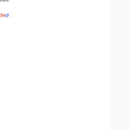
uda
.