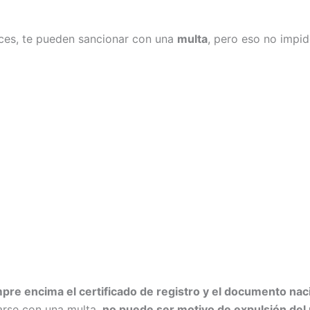
haces, te pueden sancionar con una
multa
, pero eso no impid
mpre encima el certificado de registro y el documento nac
arse con una multa,
no puede ser motivo de expulsión del 