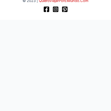
© 2023 |
QuieroViajarPorElMundo.Com