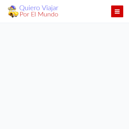
Ir
al
contenido