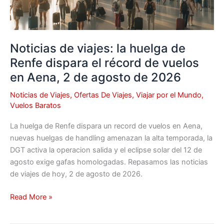
dispara
el
récord
de
Noticias de viajes: la huelga de
vuelos
Renfe dispara el récord de vuelos
en
en Aena, 2 de agosto de 2026
Aena,
2
Noticias de Viajes
,
Ofertas De Viajes
,
Viajar por el Mundo
,
de
Vuelos Baratos
agosto
de
La huelga de Renfe dispara un record de vuelos en Aena,
2026
nuevas huelgas de handling amenazan la alta temporada, la
DGT activa la operacion salida y el eclipse solar del 12 de
agosto exige gafas homologadas. Repasamos las noticias
de viajes de hoy, 2 de agosto de 2026.
Read More »