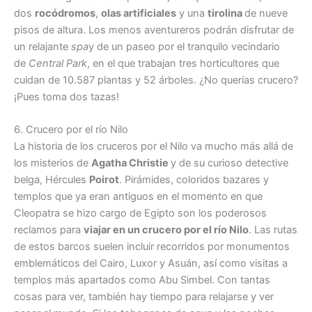
dos
rocódromos
,
olas artificiales
y una
tirolina
de nueve
pisos de altura. Los menos aventureros podrán disfrutar de
un relajante
spa
y de un paseo por el tranquilo vecindario
de
Central Park
, en el que trabajan tres horticultores que
cuidan de 10.587 plantas y 52 árboles. ¿No querías crucero?
¡Pues toma dos tazas!
6. Crucero por el río Nilo
La historia de los cruceros por el Nilo va mucho más allá de
los misterios de
Agatha Christie
y de su curioso detective
belga, Hércules
Poirot
. Pirámides, coloridos bazares y
templos que ya eran antiguos en el momento en que
Cleopatra se hizo cargo de Egipto son los poderosos
reclamos para
viajar en un crucero por el río Nilo
. Las rutas
de estos barcos suelen incluir recorridos por monumentos
emblemáticos del Cairo, Luxor y Asuán, así como visitas a
templos más apartados como Abu Simbel. Con tantas
cosas para ver, también hay tiempo para relajarse y ver