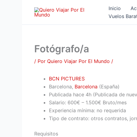
Ir
Inicio
Ac
al
Vuelos Bara
contenido
Fotógrafo/a
/ Por
Quiero Viajar Por El Mundo
/
BCN PICTURES
Barcelona,
Barcelona
(España)
Publicada
hace 4h
(Publicada de nue
Salario: 600€ – 1.500€ Bruto/mes
Experiencia mínima: no requerida
Tipo de contrato: otros contratos, jor
Requisitos