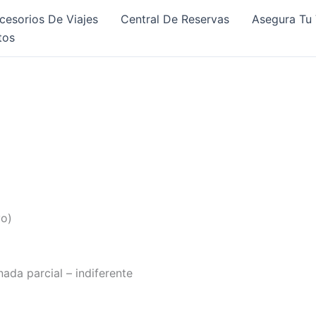
cesorios De Viajes
Central De Reservas
Asegura Tu 
tos
vo)
nada parcial – indiferente