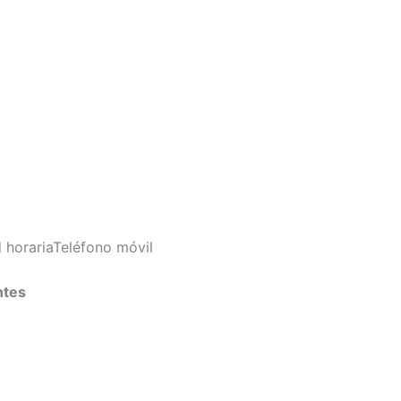
d horaria
Teléfono móvil
ntes