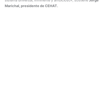
sistema universal, inminente y ambicioso», sostiene
Jorge
Marichal, presidente de CEHAT.