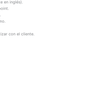
e en inglés).
oint.
.
mo.
ar con el cliente.