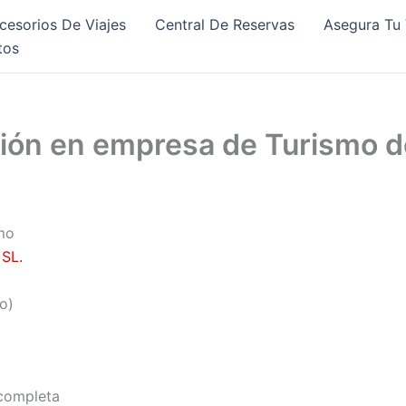
cesorios De Viajes
Central De Reservas
Asegura Tu 
tos
tión en empresa de Turismo 
mo
SL.
o)
 completa