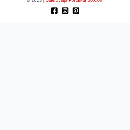
© 2023 |
QuieroViajarPorElMundo.Com